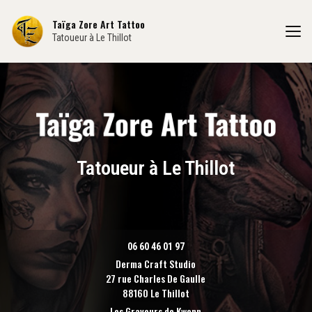
Aller
au
Taïga Zore Art Tattoo
contenu
Tatoueur à Le Thillot
principal
Tatoueur à Le Thillot
06 60 46 01 97
Derma Craft Studio
27 rue Charles De Gaulle
88160 Le Thillot
Les Graveurs de Kwenn