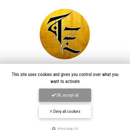
Taïga Zore Art Tattoo
This site uses cookies and gives you control over what you
want to activate
Tatoueur à Le Thillot
Derma Craft Studio
OK, accept all
27 rue Charles De Gaulle,
88160 Le Thillot
Les Graveurs de Kwenn
Deny all cookies
7-1 Rue de la Source,
68790 Morschwiller-le-Bas
06 60 46 01 97
PERSONALIZE