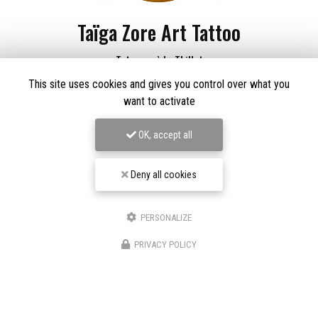
Taïga Zore Art Tattoo
Tatoueur à Le Thillot
This site uses cookies and gives you control over what you
Derma Craft Studio
27 rue Charles De Gaulle,
88160 Le Thillot
want to activate
Les Graveurs de Kwenn
7-1 Rue de la Source,
68790 Morschwiller-le-Bas
OK, accept all
06 60 46 01 97
Deny all cookies
Suivez-nous sur les réseaux sociaux
PERSONALIZE
PRIVACY POLICY
Envoyez un message