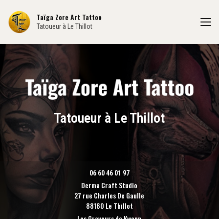
Aller
au
Taïga Zore Art Tattoo
contenu
Tatoueur à Le Thillot
principal
Tatoueur à Le Thillot
06 60 46 01 97
Derma Craft Studio
27 rue Charles De Gaulle
88160 Le Thillot
Les Graveurs de Kwenn