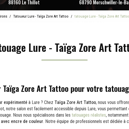
88160 Le Thillot
68790 Morschwiller-le-Ba
irons
Tatoueur Lure - Taïga Zore Art Tattoo
tatouage Lure - Taïga Zore Art Tatto
touage Lure - Taïga Zore Art Tat
r Taïga Zore Art Tattoo pour votre tatouag
ur expérimenté
à Lure ? Chez
Taïga Zore Art Tattoo
, nous vous offron
llot, notre salon est facilement accessible depuis Lure, vous permettant
touage. Nous nous spécialisons dans les
tatouages réalistes
, notamment
 avec encre de couleur
. Notre équipe de professionnels est dédiée à c