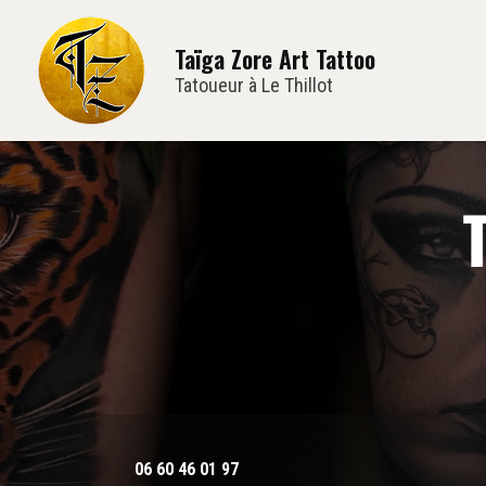
Navi
Aller
au
Taïga Zore Art Tattoo
contenu
principal
Tatoueur à Le Thillot
06 60 46 01 97