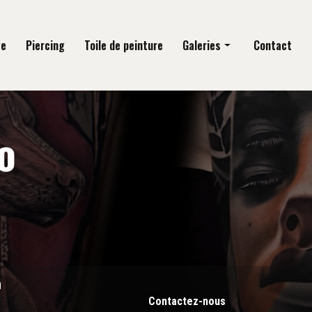
ge
Piercing
Toile de peinture
Galeries
Contact
Tatouage
Piercing
Toile de peinture
n
Contactez-nous