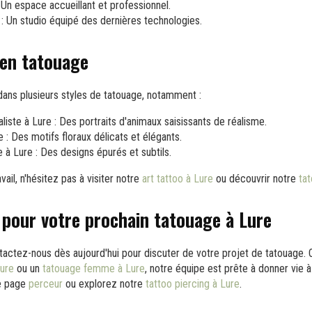
 Un espace accueillant et professionnel.
: Un studio équipé des dernières technologies.
 en tatouage
ns plusieurs styles de tatouage, notamment :
liste à Lure
: Des portraits d'animaux saisissants de réalisme.
e
: Des motifs floraux délicats et élégants.
e à Lure
: Des designs épurés et subtils.
ail, n'hésitez pas à visiter notre
art tattoo à Lure
ou découvrir notre
ta
pour votre prochain tatouage à Lure
ntactez-nous dès aujourd'hui pour discuter de votre projet de tatouage.
ure
ou un
tatouage femme à Lure
, notre équipe est prête à donner vie à
re page
perceur
ou explorez notre
tattoo piercing à Lure
.