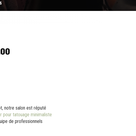
s
o
too
ot, notre salon est réputé
r pour tatouage minimaliste
quipe de professionnels