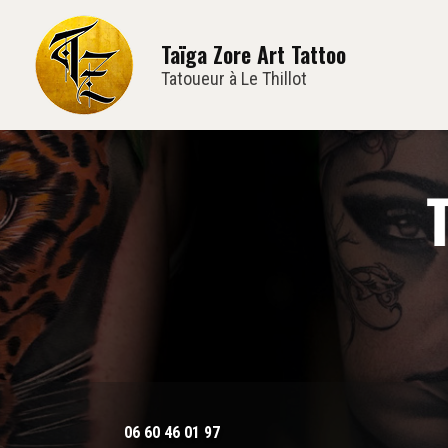
Navi
Aller
au
Taïga Zore Art Tattoo
contenu
principal
Tatoueur à Le Thillot
06 60 46 01 97