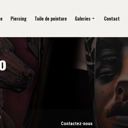
ge
Piercing
Toile de peinture
Galeries
Contact
Tatouage
Piercing
Toile de peinture
n
Contactez-nous