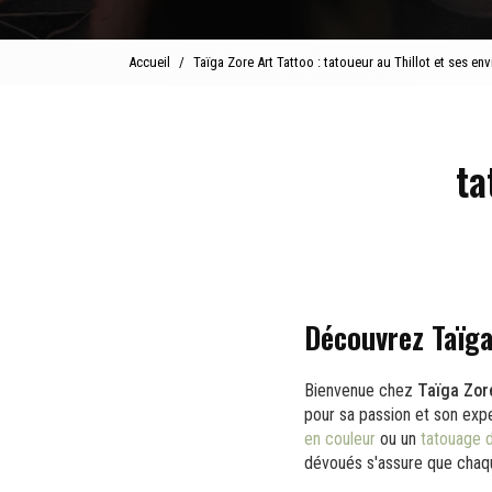
Accueil
Taïga Zore Art Tattoo : tatoueur au Thillot et ses env
ta
Découvrez Taïga
Bienvenue chez
Taïga Zor
pour sa passion et son expe
en couleur
ou un
tatouage 
dévoués s'assure que chaqu