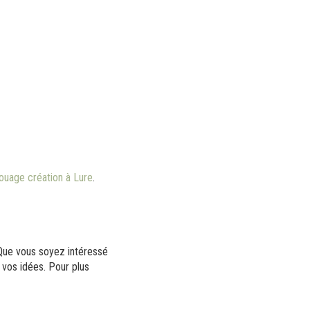
touage création à Lure
.
 Que vous soyez intéressé
 vos idées. Pour plus