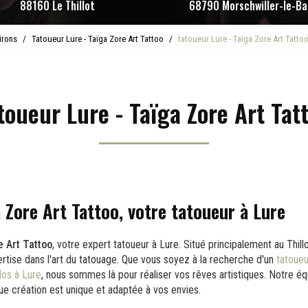
88160 Le Thillot
68790 Morschwiller-le-Ba
irons
Tatoueur Lure - Taïga Zore Art Tattoo
tatoueur Lure - Taïga Zore Art Tatto
toueur Lure - Taïga Zore Art Tat
 Zore Art Tattoo, votre tatoueur à Lure
e Art Tattoo
, votre expert tatoueur à Lure. Situé principalement au Thill
rtise dans l'art du tatouage. Que vous soyez à la recherche d'un
tatoueu
dos à Lure
, nous sommes là pour réaliser vos rêves artistiques. Notre é
e création est unique et adaptée à vos envies.