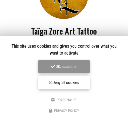
Taïga Zore Art Tattoo
Tatoueur à Le Thillot
This site uses cookies and gives you control over what you
Derma Craft Studio
want to activate
27 rue Charles De Gaulle,
88160 Le Thillot
Les Graveurs de Kwenn
OK, accept all
7-1 Rue de la Source,
68790 Morschwiller-le-Bas
06 60 46 01 97
Deny all cookies
Suivez-nous sur les réseaux sociaux
PERSONALIZE
PRIVACY POLICY