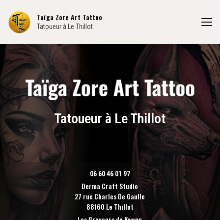
Aller
au
Taïga Zore Art Tattoo
contenu
Tatoueur à Le Thillot
principal
Tatoueur à Le Thillot
06 60 46 01 97
Derma Craft Studio
27 rue Charles De Gaulle
88160 Le Thillot
Les Graveurs de Kwenn