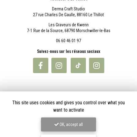
Derma Craft Studio
27 rue Charles De Gaulle,
88160 Le Thillot
Les Graveurs de Kwenn
7-1 Rue de la Source,
68790 Morschwiller-le-Bas
06 60 46 01 97
Suivez-nous sur les réseaux sociaux
This site uses cookies and gives you control over what you
Envoyez un message
want to activate
OK, accept all
Décrivez votre projet en détail
Nom Prénom