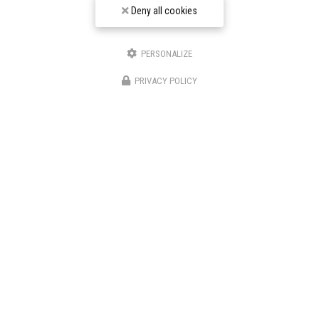
Deny all cookies
Société
PERSONALIZE
Email
PRIVACY POLICY
Téléphone
Message
J'autorise ce site à conserver l'ensemble des données transmises dans ce formulaire pour
faciliter le suivi et le traitement de ma demande.
(Aucune exploitation commerciale ne sera faite
des données conservées. Voir notre
politique de confidentialité
)