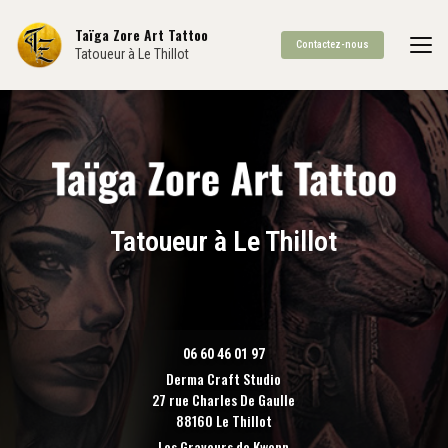
Aller
au
Taïga Zore Art Tattoo
Contactez-nous
contenu
Tatoueur à Le Thillot
principal
Tatoueur à Le Thillot
06 60 46 01 97
Derma Craft Studio
27 rue Charles De Gaulle
88160 Le Thillot
Les Graveurs de Kwenn