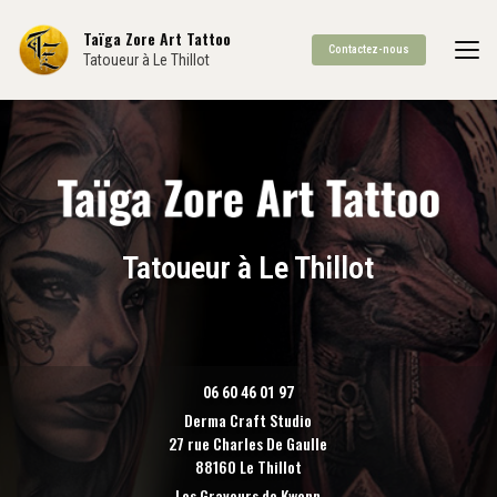
Aller
au
Taïga Zore Art Tattoo
Contactez-nous
contenu
Tatoueur à Le Thillot
principal
Tatoueur à Le Thillot
06 60 46 01 97
Derma Craft Studio
27 rue Charles De Gaulle
88160 Le Thillot
Les Graveurs de Kwenn