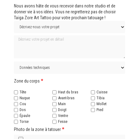
Nous avons hâte de vous recevoir dans notre studio et de
donner vie à vos idées. Vous ne regretterez pas de choisir
Taïga Zore Art Tattoo pour votre prochain tatouage !
Décrivez votre projet en détail
Données techniques
Zone du corps
Tête
Haut du bras
Cuisse
Nuque
Avant-bras
Tibia
Cou
Main
Mollet
Dos
Doigt
Pied
Épaule
Ventre
Torse
Fesse
Photo de la zone à tatouer