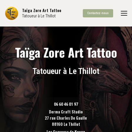
Aller
au
Taïga Zore Art Tattoo
Contactez-nous
contenu
Tatoueur à Le Thillot
principal
Tatoueur à Le Thillot
06 60 46 01 97
Derma Craft Studio
27 rue Charles De Gaulle
88160 Le Thillot
Les Graveurs de Kwenn