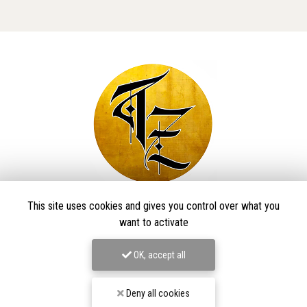
Taïga Zore Art Tattoo
This site uses cookies and gives you control over what you
want to activate
Tatoueur à Le Thillot
OK, accept all
Derma Craft Studio
27 rue Charles De Gaulle,
88160 Le Thillot
Deny all cookies
Les Graveurs de Kwenn