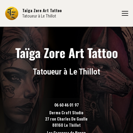
Aller
au
Taïga Zore Art Tattoo
contenu
Tatoueur à Le Thillot
principal
Tatoueur à Le Thillot
06 60 46 01 97
Derma Craft Studio
27 rue Charles De Gaulle
88160 Le Thillot
Les Graveurs de Kwenn