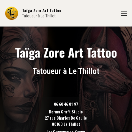
Aller
au
Taïga Zore Art Tattoo
contenu
Tatoueur à Le Thillot
principal
Tatoueur à Le Thillot
06 60 46 01 97
Derma Craft Studio
27 rue Charles De Gaulle
88160 Le Thillot
Les Graveurs de Kwenn