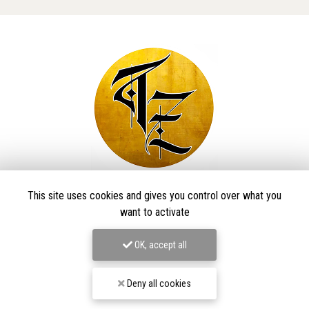
Taïga Zore Art Tattoo
This site uses cookies and gives you control over what you
want to activate
Tatoueur à Le Thillot
OK, accept all
Derma Craft Studio
27 rue Charles De Gaulle,
88160 Le Thillot
Les Graveurs de Kwenn
Deny all cookies
7-1 Rue de la Source,
68790 Morschwiller-le-Bas