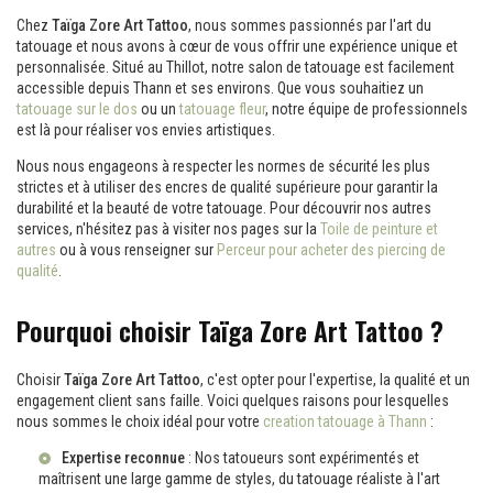
Chez
Taïga Zore Art Tattoo
, nous sommes passionnés par l'art du
tatouage et nous avons à cœur de vous offrir une expérience unique et
personnalisée. Situé au Thillot, notre salon de tatouage est facilement
accessible depuis Thann et ses environs. Que vous souhaitiez un
tatouage sur le dos
ou un
tatouage fleur
, notre équipe de professionnels
est là pour réaliser vos envies artistiques.
Nous nous engageons à respecter les normes de sécurité les plus
strictes et à utiliser des encres de qualité supérieure pour garantir la
durabilité et la beauté de votre tatouage. Pour découvrir nos autres
services, n'hésitez pas à visiter nos pages sur la
Toile de peinture et
autres
ou à vous renseigner sur
Perceur pour acheter des piercing de
qualité
.
Pourquoi choisir Taïga Zore Art Tattoo ?
Choisir
Taïga Zore Art Tattoo
, c'est opter pour l'expertise, la qualité et un
engagement client sans faille. Voici quelques raisons pour lesquelles
nous sommes le choix idéal pour votre
creation tatouage à Thann
:
Expertise reconnue
: Nos tatoueurs sont expérimentés et
maîtrisent une large gamme de styles, du tatouage réaliste à l'art