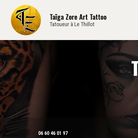
Navi
Aller
au
Taïga Zore Art Tattoo
contenu
principal
Tatoueur à Le Thillot
06 60 46 01 97