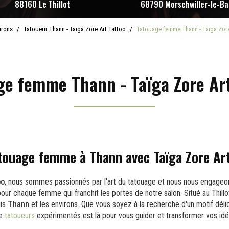
88160 Le Thillot
68790 Morschwiller-le-Ba
irons
Tatoueur Thann - Taïga Zore Art Tattoo
Tatouage femme Thann - Taïga Zore
ge femme Thann - Taïga Zore Art
touage femme à Thann avec Taïga Zore Ar
oo
, nous sommes passionnés par l'art du tatouage et nous nous engageon
our chaque femme qui franchit les portes de notre salon. Situé au Thillot
uis
Thann
et les environs. Que vous soyez à la recherche d'un motif dél
de
tatoueurs
expérimentés est là pour vous guider et transformer vos idée