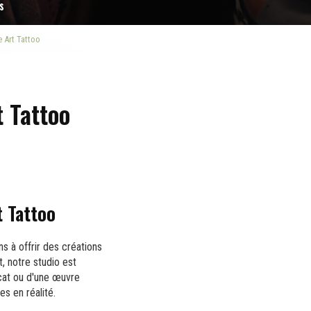
s
 Art Tattoo
 Tattoo
t Tattoo
s à offrir des créations
, notre studio est
icat ou d'une œuvre
s en réalité.