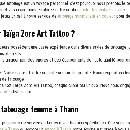
e tatouage est un voyage personnel, c'est pourquoi nous prenons le t
 et vos inspirations. Explorez notre section
Toile de peinture et autres
u jetez un œil à notre service de
tatouage minimaliste en couleur
pour des
r Taïga Zore Art Tattoo ?
ueurs possèdent une vaste expérience dans divers styles de tatouage, 
us abstraits.
sons uniquement des encres et des équipements de haute qualité pour gar
é
: Votre santé et votre sécurité sont notre priorité. Nous respectons le
n de tatouage
.
: Chez Taïga Zore Art Tattoo, chaque client est unique. Nous nous engag
 et satisfaisante.
e tatouage femme à Thann
rge gamme de services adaptés à vos besoins spécifiques. Que vous so
ge à Thann
ou encore un
tattoo à Thann
, notre équipe est prête à vous ac