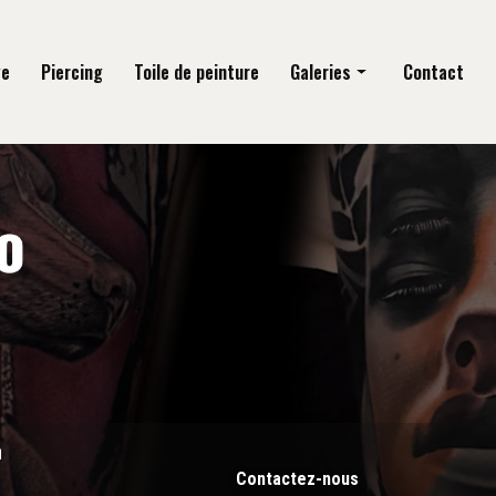
ge
Piercing
Toile de peinture
Galeries
Contact
Tatouage
Piercing
Toile de peinture
n
Contactez-nous