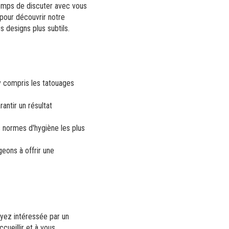
emps de discuter avec vous
pour découvrir notre
 designs plus subtils.
y compris les tatouages
antir un résultat
s normes d'hygiène les plus
eons à offrir une
yez intéressée par un
cueillir et à vous