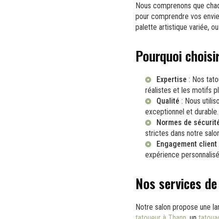
Nous comprenons que chaqu
pour comprendre vos envies
palette artistique variée, o
Pourquoi choisi
Expertise
: Nos tato
réalistes et les motifs pl
Qualité
: Nous utili
exceptionnel et durable.
Normes de sécurit
strictes dans notre
salo
Engagement client
expérience personnalisée
Nos services d
Notre salon propose une la
tatoueur à Thann
, un
tatoua