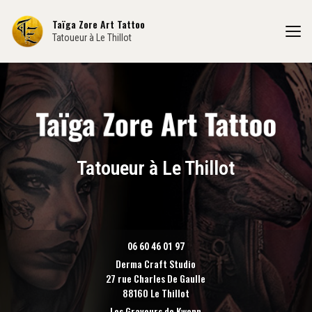
Aller
au
Taïga Zore Art Tattoo
contenu
Tatoueur à Le Thillot
principal
Tatoueur à Le Thillot
06 60 46 01 97
Derma Craft Studio
27 rue Charles De Gaulle
88160 Le Thillot
Les Graveurs de Kwenn