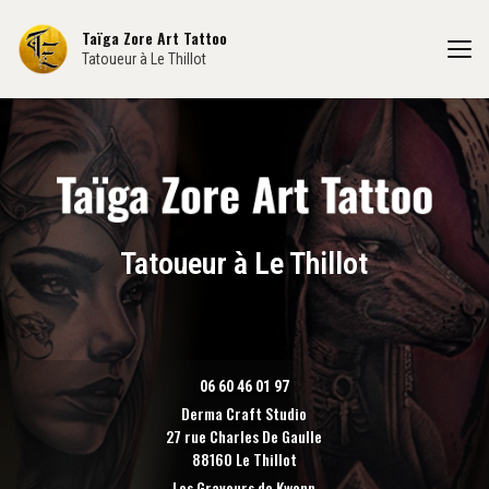
Aller
au
Taïga Zore Art Tattoo
contenu
Tatoueur à Le Thillot
principal
Tatoueur à Le Thillot
06 60 46 01 97
Derma Craft Studio
27 rue Charles De Gaulle
88160 Le Thillot
Les Graveurs de Kwenn