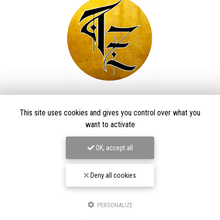
Taïga Zore Art Tattoo
This site uses cookies and gives you control over what you
Tatoueur à Le Thillot
want to activate
Derma Craft Studio
27 rue Charles De Gaulle,
88160 Le Thillot
OK, accept all
Les Graveurs de Kwenn
7-1 Rue de la Source,
68790 Morschwiller-le-Bas
Deny all cookies
06 60 46 01 97
Suivez-nous sur les réseaux sociaux
PERSONALIZE