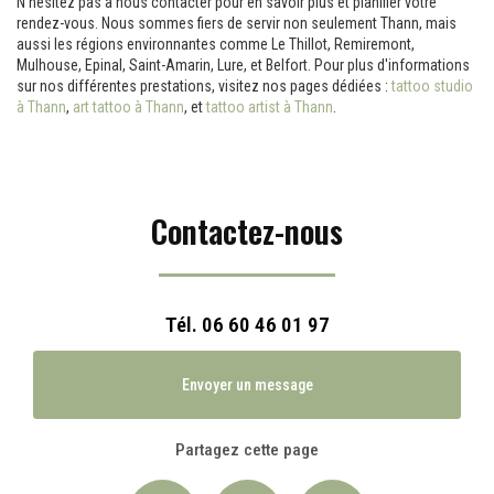
N'hésitez pas à nous contacter pour en savoir plus et planifier votre
rendez-vous. Nous sommes fiers de servir non seulement Thann, mais
aussi les régions environnantes comme Le Thillot, Remiremont,
Mulhouse, Epinal, Saint-Amarin, Lure, et Belfort. Pour plus d'informations
sur nos différentes prestations, visitez nos pages dédiées :
tattoo studio
à Thann
,
art tattoo à Thann
, et
tattoo artist à Thann
.
Contactez-nous
Tél.
06 60 46 01 97
Envoyer un message
Partagez cette page
Facebook
X
Email