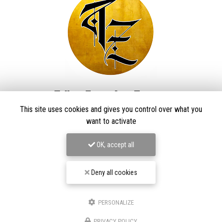
Taïga Zore Art Tattoo
This site uses cookies and gives you control over what you
Tatoueur à Le Thillot
want to activate
Derma Craft Studio
27 rue Charles De Gaulle,
88160 Le Thillot
OK, accept all
Les Graveurs de Kwenn
7-1 Rue de la Source,
68790 Morschwiller-le-Bas
Deny all cookies
06 60 46 01 97
Suivez-nous sur les réseaux sociaux
PERSONALIZE
PRIVACY POLICY