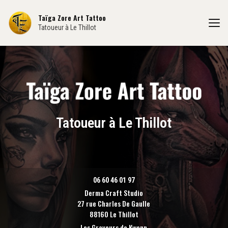
Aller
au
Taïga Zore Art Tattoo
contenu
Tatoueur à Le Thillot
principal
Tatoueur à Le Thillot
06 60 46 01 97
Derma Craft Studio
27 rue Charles De Gaulle
88160 Le Thillot
Les Graveurs de Kwenn