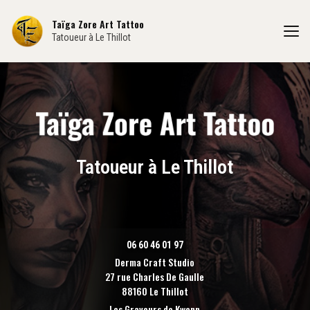
Aller
au
Taïga Zore Art Tattoo
contenu
Tatoueur à Le Thillot
principal
Tatoueur à Le Thillot
06 60 46 01 97
Derma Craft Studio
27 rue Charles De Gaulle
88160 Le Thillot
Les Graveurs de Kwenn