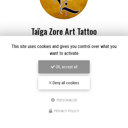
Taïga Zore Art Tattoo
Tatoueur à Le Thillot
This site uses cookies and gives you control over what you
Derma Craft Studio
want to activate
27 rue Charles De Gaulle,
88160 Le Thillot
Les Graveurs de Kwenn
OK, accept all
7-1 Rue de la Source,
68790 Morschwiller-le-Bas
06 60 46 01 97
Deny all cookies
Suivez-nous sur les réseaux sociaux
PERSONALIZE
PRIVACY POLICY