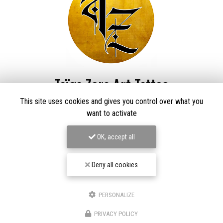
Taïga Zore Art Tattoo
This site uses cookies and gives you control over what you
Tatoueur à Le Thillot
want to activate
Derma Craft Studio
27 rue Charles De Gaulle,
88160 Le Thillot
OK, accept all
Les Graveurs de Kwenn
7-1 Rue de la Source,
68790 Morschwiller-le-Bas
Deny all cookies
06 60 46 01 97
Suivez-nous sur les réseaux sociaux
PERSONALIZE
PRIVACY POLICY