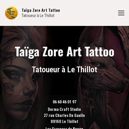
Aller
au
Taïga Zore Art Tattoo
contenu
Tatoueur à Le Thillot
principal
Tatoueur à Le Thillot
06 60 46 01 97
Derma Craft Studio
27 rue Charles De Gaulle
88160 Le Thillot
Les Graveurs de Kwenn