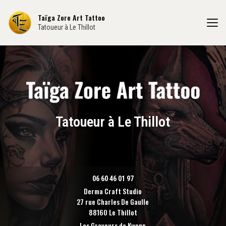
Aller
au
Taïga Zore Art Tattoo
contenu
Tatoueur à Le Thillot
principal
Tatoueur à Le Thillot
06 60 46 01 97
Derma Craft Studio
27 rue Charles De Gaulle
88160 Le Thillot
Les Graveurs de Kwenn