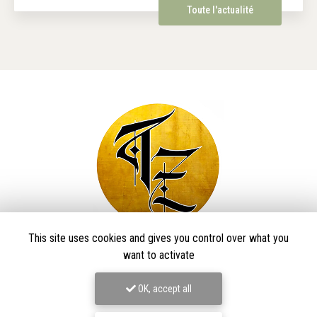
Toute l'actualité
This site uses cookies and gives you control over what you
Taïga Zore Art Tattoo
want to activate
Tatoueur à Le Thillot
OK, accept all
Derma Craft Studio