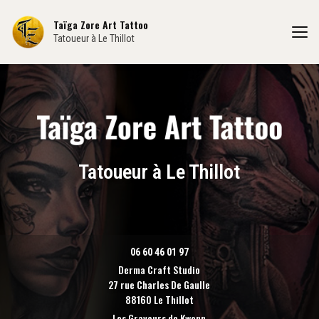
Aller
au
Taïga Zore Art Tattoo
contenu
Tatoueur à Le Thillot
principal
Tatoueur à Le Thillot
06 60 46 01 97
Derma Craft Studio
27 rue Charles De Gaulle
88160 Le Thillot
Les Graveurs de Kwenn