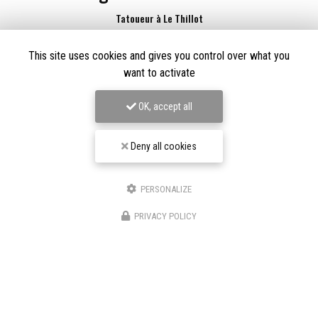
Tatoueur à Le Thillot
Derma Craft Studio
This site uses cookies and gives you control over what you
27 rue Charles De Gaulle,
88160 Le Thillot
want to activate
Les Graveurs de Kwenn
7-1 Rue de la Source,
68790 Morschwiller-le-Bas
OK, accept all
06 60 46 01 97
Suivez-nous sur les réseaux sociaux
Deny all cookies
PERSONALIZE
PRIVACY POLICY
Envoyez un message