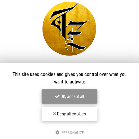
Taïga Zore Art Tattoo
This site uses cookies and gives you control over what you
Tatoueur à Le Thillot
want to activate
Derma Craft Studio
OK, accept all
27 rue Charles De Gaulle,
88160 Le Thillot
Les Graveurs de Kwenn
7-1 Rue de la Source,
68790 Morschwiller-le-Bas
Deny all cookies
06 60 46 01 97
PERSONALIZE
Suivez-nous sur les réseaux sociaux