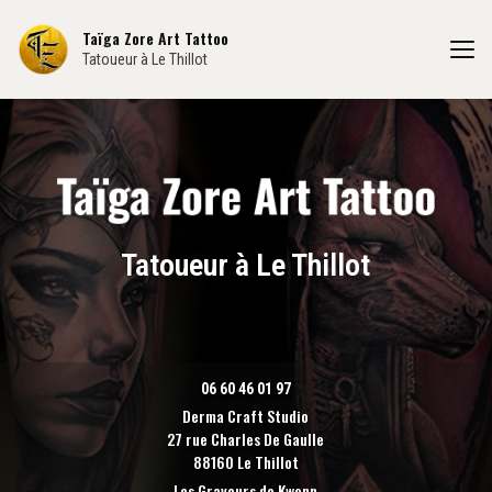
Aller
au
Taïga Zore Art Tattoo
contenu
Tatoueur à Le Thillot
principal
Tatoueur à Le Thillot
06 60 46 01 97
Derma Craft Studio
27 rue Charles De Gaulle
88160 Le Thillot
Les Graveurs de Kwenn