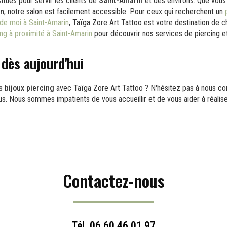
ués pour servir les clients de
Saint-Amarin
et des environs. Que vou
n
, notre salon est facilement accessible. Pour ceux qui recherchent un
 de moi à Saint-Amarin
, Taïga Zore Art Tattoo est votre destination de c
ing à proximité à Saint-Amarin
pour découvrir nos services de piercing e
dès aujourd'hui
es
bijoux piercing
avec Taïga Zore Art Tattoo ? N'hésitez pas à nous co
s. Nous sommes impatients de vous accueillir et de vous aider à réalise
Contactez-nous
Tél.
06 60 46 01 97