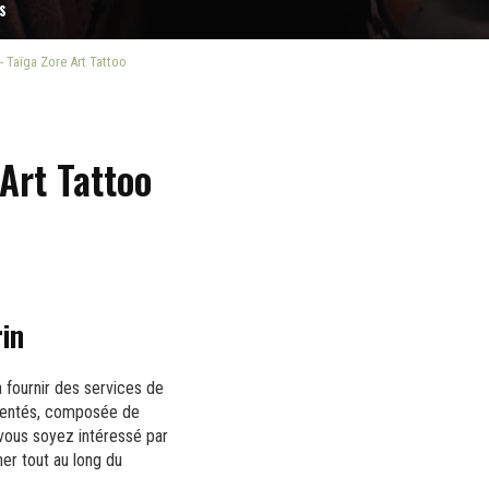
s
- Taïga Zore Art Tattoo
Art Tattoo
rin
 fournir des services de
imentés, composée de
 vous soyez intéressé par
er tout au long du