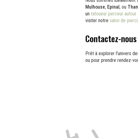
Nous sommes idéalement sit
Mulhouse
,
Epinal
, ou
Than
un
tatoueur perceur autour
visiter notre
salon de pierc
Contactez-nous 
Prêt à explorer l'univers d
ou pour prendre rendez-vou