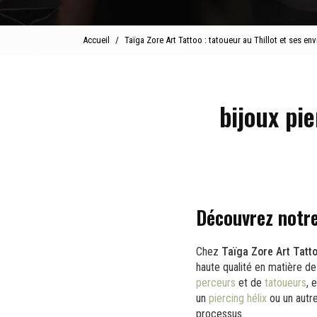
Accueil
Taïga Zore Art Tattoo : tatoueur au Thillot et ses env
bijoux pi
Découvrez notre
Chez
Taïga Zore Art Tatt
haute qualité en matière d
perceurs
et de
tatoueurs
, 
un
piercing hélix
ou un autr
processus.