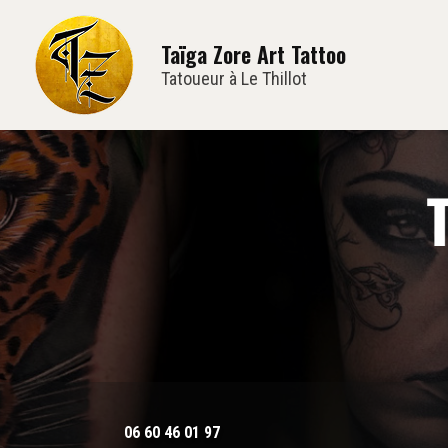
Navi
Aller
au
Taïga Zore Art Tattoo
contenu
principal
Tatoueur à Le Thillot
06 60 46 01 97