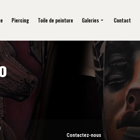
ge
Piercing
Toile de peinture
Galeries
Contact
Tatouage
Piercing
Toile de peinture
n
Contactez-nous