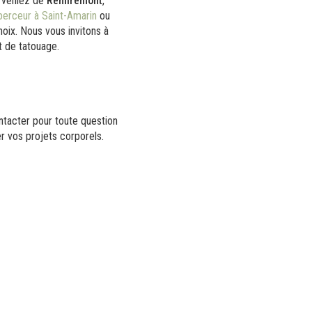
s veniez de
Remiremont
,
perceur à Saint-Amarin
ou
hoix. Nous vous invitons à
t de tatouage.
ntacter pour toute question
r vos projets corporels.