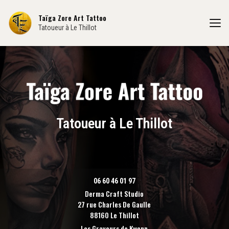
Aller
au
Taïga Zore Art Tattoo
contenu
Tatoueur à Le Thillot
principal
Tatoueur à Le Thillot
06 60 46 01 97
Derma Craft Studio
27 rue Charles De Gaulle
88160 Le Thillot
Les Graveurs de Kwenn