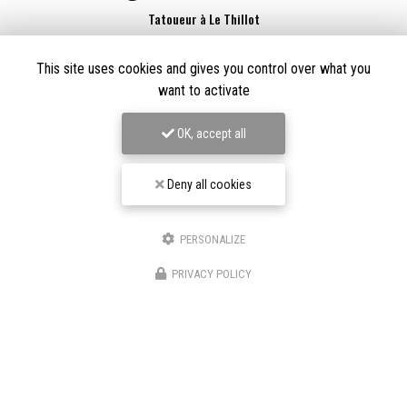
Tatoueur à Le Thillot
Derma Craft Studio
This site uses cookies and gives you control over what you
27 rue Charles De Gaulle,
88160 Le Thillot
want to activate
Les Graveurs de Kwenn
7-1 Rue de la Source,
68790 Morschwiller-le-Bas
OK, accept all
06 60 46 01 97
Suivez-nous sur les réseaux sociaux
Deny all cookies
PERSONALIZE
PRIVACY POLICY
Envoyez un message