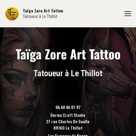
Aller
au
Taïga Zore Art Tattoo
contenu
Tatoueur à Le Thillot
principal
Tatoueur à Le Thillot
06 60 46 01 97
Derma Craft Studio
27 rue Charles De Gaulle
88160 Le Thillot
Les Graveurs de Kwenn