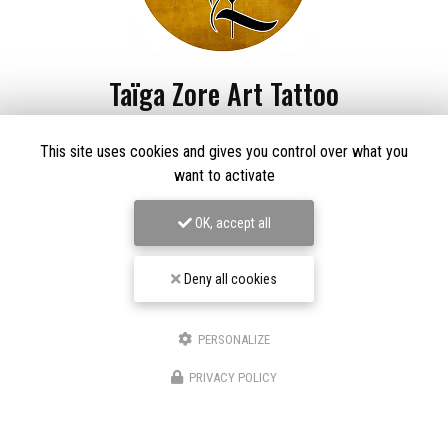
Taïga Zore Art Tattoo
Tatoueur à Le Thillot
This site uses cookies and gives you control over what you
Derma Craft Studio
want to activate
27 rue Charles De Gaulle,
88160 Le Thillot
Les Graveurs de Kwenn
OK, accept all
7-1 Rue de la Source,
68790 Morschwiller-le-Bas
06 60 46 01 97
Deny all cookies
Suivez-nous sur les réseaux sociaux
PERSONALIZE
PRIVACY POLICY