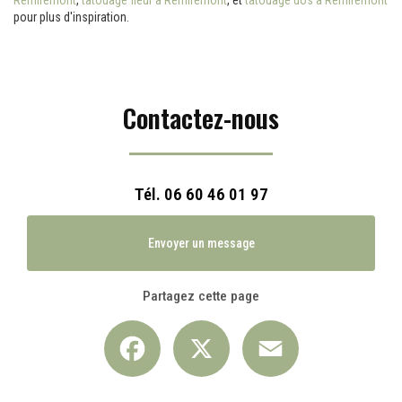
Remiremont
,
tatouage fleur à Remiremont
, et
tatouage dos à Remiremont
pour plus d'inspiration.
Contactez-nous
Tél.
06 60 46 01 97
Envoyer un message
Partagez cette page
Facebook
X
Email