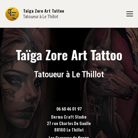
Aller
au
Taïga Zore Art Tattoo
contenu
Tatoueur à Le Thillot
principal
Tatoueur à Le Thillot
06 60 46 01 97
Derma Craft Studio
27 rue Charles De Gaulle
88160 Le Thillot
Les Graveurs de Kwenn