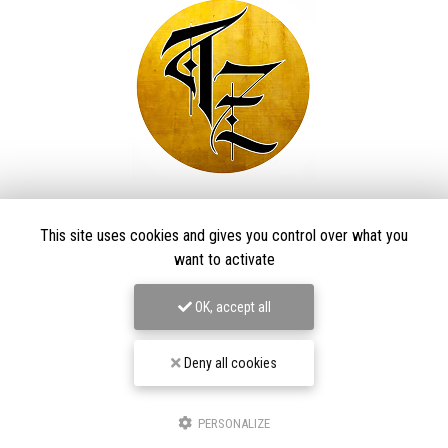
Taïga Zore Art Tattoo
This site uses cookies and gives you control over what you
Tatoueur à Le Thillot
want to activate
Derma Craft Studio
27 rue Charles De Gaulle,
88160 Le Thillot
OK, accept all
Les Graveurs de Kwenn
7-1 Rue de la Source,
68790 Morschwiller-le-Bas
Deny all cookies
06 60 46 01 97
Suivez-nous sur les réseaux sociaux
PERSONALIZE