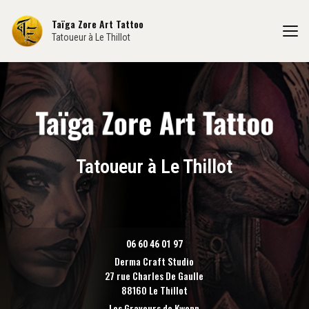
Aller
au
Taïga Zore Art Tattoo
contenu
Tatoueur à Le Thillot
principal
Tatoueur à Le Thillot
06 60 46 01 97
Derma Craft Studio
27 rue Charles De Gaulle
88160 Le Thillot
Les Graveurs de Kwenn