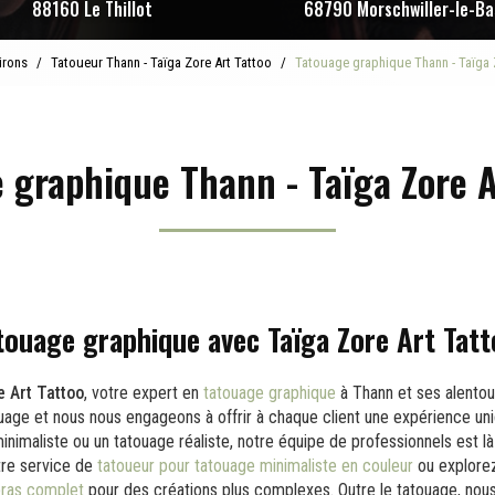
88160 Le Thillot
68790 Morschwiller-le-Ba
irons
Tatoueur Thann - Taïga Zore Art Tattoo
Tatouage graphique Thann - Taïga 
 graphique Thann - Taïga Zore A
touage graphique avec Taïga Zore Art Tat
e Art Tattoo
, votre expert en
tatouage graphique
à Thann et ses alento
ouage et nous nous engageons à offrir à chaque client une expérience un
inimaliste ou un tatouage réaliste, notre équipe de professionnels est là
tre service de
tatoueur pour tatouage minimaliste en couleur
ou explore
bras complet
pour des créations plus complexes. Outre le tatouage, no