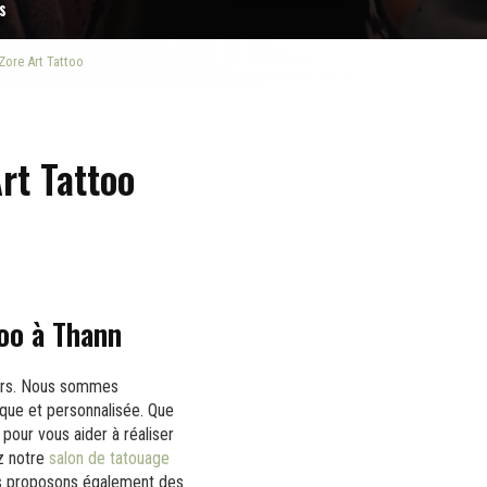
s
Zore Art Tattoo
rt Tattoo
too à Thann
urs. Nous sommes
ique et personnalisée. Que
 pour vous aider à réaliser
z notre
salon de tatouage
us proposons également des