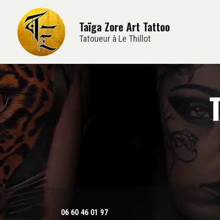
Navi
Aller
au
Taïga Zore Art Tattoo
contenu
principal
Tatoueur à Le Thillot
06 60 46 01 97