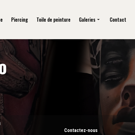
ge
Piercing
Toile de peinture
Galeries
Contact
Tatouage
Piercing
Toile de peinture
n
Contactez-nous