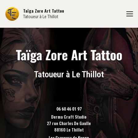
Aller
au
Taïga Zore Art Tattoo
contenu
Tatoueur à Le Thillot
principal
Tatoueur à Le Thillot
06 60 46 01 97
Derma Craft Studio
27 rue Charles De Gaulle
88160 Le Thillot
Les Graveurs de Kwenn