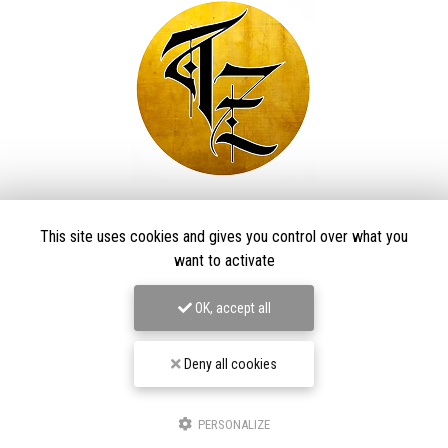
Taïga Zore Art Tattoo
This site uses cookies and gives you control over what you
Tatoueur à Le Thillot
want to activate
Derma Craft Studio
27 rue Charles De Gaulle,
88160 Le Thillot
OK, accept all
Les Graveurs de Kwenn
7-1 Rue de la Source,
68790 Morschwiller-le-Bas
Deny all cookies
06 60 46 01 97
Suivez-nous sur les réseaux sociaux
PERSONALIZE