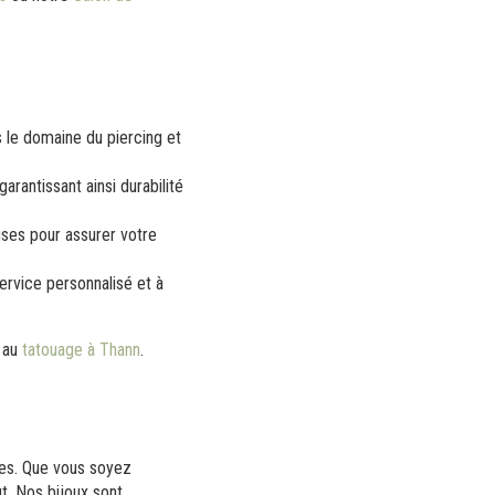
le domaine du piercing et
arantissant ainsi durabilité
uses pour assurer votre
service personnalisé et à
 au
tatouage à Thann
.
ies. Que vous soyez
ut. Nos bijoux sont