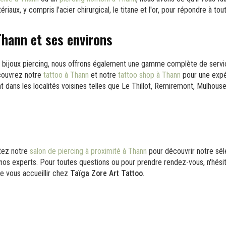
riaux, y compris l'acier chirurgical, le titane et l'or, pour répondre à to
Thann et ses environs
de bijoux piercing, nous offrons également une gamme complète de serv
écouvrez notre
tattoo à Thann
et notre
tattoo shop à Thann
pour une expér
dans les localités voisines telles que Le Thillot, Remiremont, Mulhouse,
itez notre
salon de piercing à proximité à Thann
pour découvrir notre sél
 nos experts. Pour toutes questions ou pour prendre rendez-vous, n'hési
 vous accueillir chez
Taïga Zore Art Tattoo
.