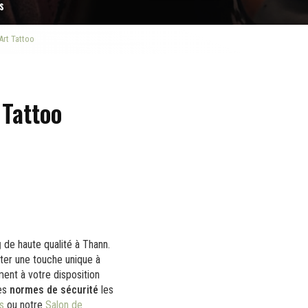
s
Art Tattoo
 Tattoo
g
de haute qualité à Thann.
ter une touche unique à
ent à votre disposition
des
normes de sécurité
les
s
ou notre
Salon de