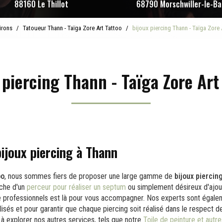
88160 Le Thillot
68790 Morschwiller-le-Ba
irons
Tatoueur Thann - Taïga Zore Art Tattoo
bijoux piercing Thann - Taïga Zore 
 piercing Thann - Taïga Zore Art
ijoux piercing à Thann
oo
, nous sommes fiers de proposer une large gamme de
bijoux piercin
rche d'un
perceur pour réaliser un septum
ou simplement désireux d'ajou
de professionnels est là pour vous accompagner. Nos experts sont égalem
isés et pour garantir que chaque piercing soit réalisé dans le respect 
s à explorer nos autres services, tels que notre
Toile de peinture et autre