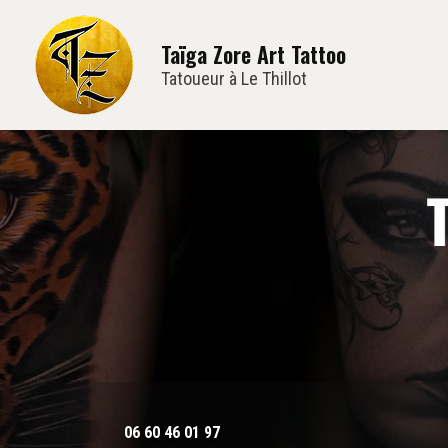
Navi
Aller
au
Taïga Zore Art Tattoo
contenu
principal
Tatoueur à Le Thillot
06 60 46 01 97