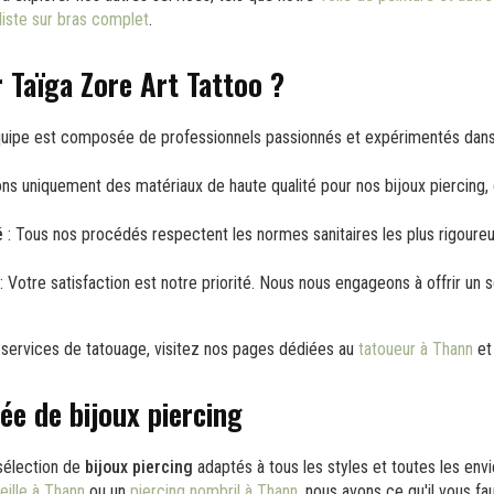
liste sur bras complet
.
r Taïga Zore Art Tattoo ?
uipe est composée de professionnels passionnés et expérimentés dans 
ons uniquement des matériaux de haute qualité pour nos bijoux piercing, g
é
: Tous nos procédés respectent les normes sanitaires les plus rigoure
: Votre satisfaction est notre priorité. Nous nous engageons à offrir un 
s services de tatouage, visitez nos pages dédiées au
tatoueur à Thann
et
e de bijoux piercing
sélection de
bijoux piercing
adaptés à tous les styles et toutes les env
eille à Thann
ou un
piercing nombril à Thann
, nous avons ce qu'il vous fa