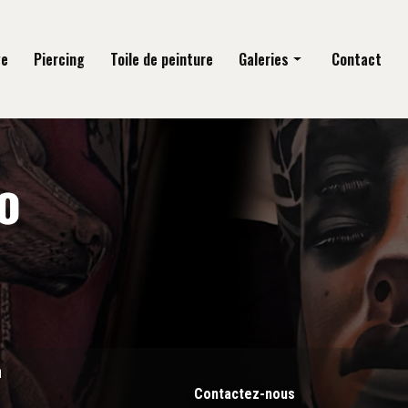
ge
Piercing
Toile de peinture
Galeries
Contact
Tatouage
Piercing
Toile de peinture
n
Contactez-nous