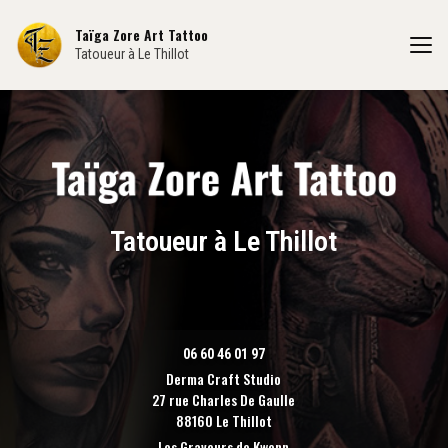
Aller
au
Taïga Zore Art Tattoo
contenu
Tatoueur à Le Thillot
principal
Tatoueur à Le Thillot
06 60 46 01 97
Derma Craft Studio
27 rue Charles De Gaulle
88160 Le Thillot
Les Graveurs de Kwenn