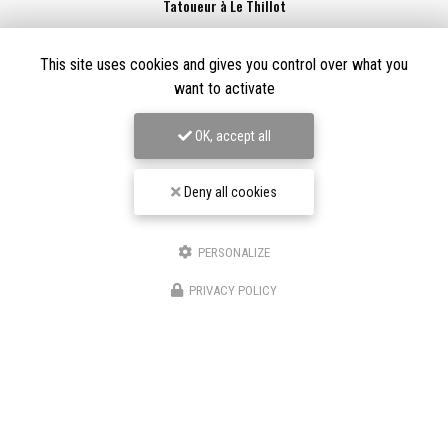
Tatoueur à Le Thillot
Derma Craft Studio
27 rue Charles De Gaulle,
88160 Le Thillot
This site uses cookies and gives you control over what you
want to activate
Les Graveurs de Kwenn
7-1 Rue de la Source,
68790 Morschwiller-le-Bas
OK, accept all
06 60 46 01 97
Suivez-nous sur les réseaux sociaux
Deny all cookies
PERSONALIZE
PRIVACY POLICY
Envoyez un message
Décrivez votre projet en détail
Nom Prénom