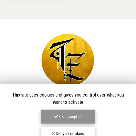
This site uses cookies and gives you control over what you
Taïga Zore Art Tattoo
want to activate
Tatoueur à Le Thillot
OK, accept all
Derma Craft Studio
27 rue Charles De Gaulle,
88160 Le Thillot
Deny all cookies