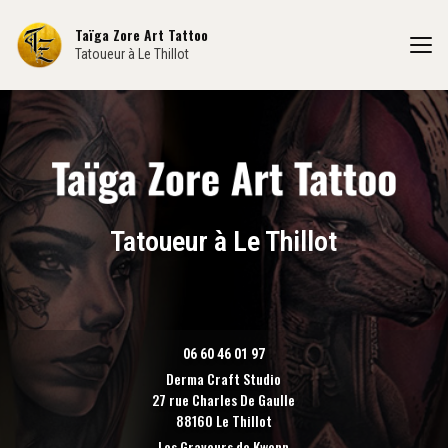
Aller
au
Taïga Zore Art Tattoo
contenu
Tatoueur à Le Thillot
principal
Tatoueur à Le Thillot
06 60 46 01 97
Derma Craft Studio
27 rue Charles De Gaulle
88160 Le Thillot
Les Graveurs de Kwenn