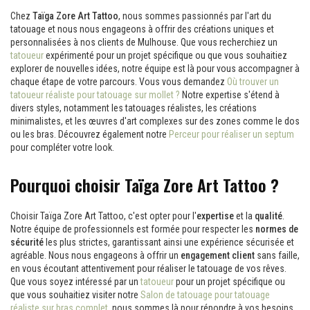
Chez
Taïga Zore Art Tattoo
, nous sommes passionnés par l'art du
tatouage et nous nous engageons à offrir des créations uniques et
personnalisées à nos clients de Mulhouse. Que vous recherchiez un
tatoueur
expérimenté pour un projet spécifique ou que vous souhaitiez
explorer de nouvelles idées, notre équipe est là pour vous accompagner à
chaque étape de votre parcours. Vous vous demandez
Où trouver un
tatoueur réaliste pour tatouage sur mollet ?
Notre expertise s'étend à
divers styles, notamment les tatouages réalistes, les créations
minimalistes, et les œuvres d'art complexes sur des zones comme le dos
ou les bras. Découvrez également notre
Perceur pour réaliser un septum
pour compléter votre look.
Pourquoi choisir Taïga Zore Art Tattoo ?
Choisir Taïga Zore Art Tattoo, c'est opter pour l'
expertise
et la
qualité
.
Notre équipe de professionnels est formée pour respecter les
normes de
sécurité
les plus strictes, garantissant ainsi une expérience sécurisée et
agréable. Nous nous engageons à offrir un
engagement client
sans faille,
en vous écoutant attentivement pour réaliser le tatouage de vos rêves.
Que vous soyez intéressé par un
tatoueur
pour un projet spécifique ou
que vous souhaitiez visiter notre
Salon de tatouage pour tatouage
réaliste sur bras complet
, nous sommes là pour répondre à vos besoins.