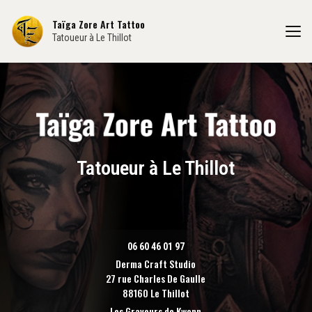
Aller
au
Taïga Zore Art Tattoo
contenu
Tatoueur à Le Thillot
principal
Tatoueur à Le Thillot
06 60 46 01 97
Derma Craft Studio
27 rue Charles De Gaulle
88160 Le Thillot
Les Graveurs de Kwenn