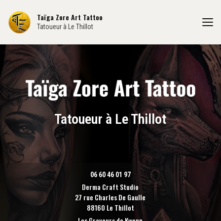
Aller
au
Taïga Zore Art Tattoo
contenu
Tatoueur à Le Thillot
principal
Tatoueur à Le Thillot
06 60 46 01 97
Derma Craft Studio
27 rue Charles De Gaulle
88160 Le Thillot
Les Graveurs de Kwenn