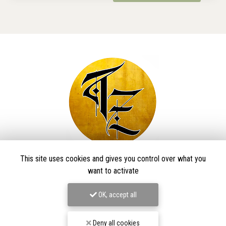
This site uses cookies and gives you control over what you
Taïga Zore Art Tattoo
want to activate
Tatoueur à Le Thillot
OK, accept all
Derma Craft Studio
27 rue Charles De Gaulle,
88160 Le Thillot
Deny all cookies