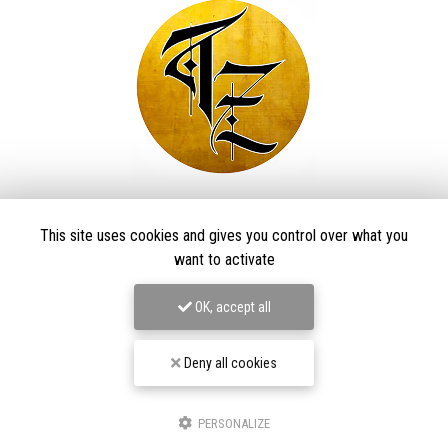
Taïga Zore Art Tattoo
This site uses cookies and gives you control over what you
Tatoueur à Le Thillot
want to activate
Derma Craft Studio
27 rue Charles De Gaulle,
88160 Le Thillot
OK, accept all
Les Graveurs de Kwenn
7-1 Rue de la Source,
68790 Morschwiller-le-Bas
Deny all cookies
06 60 46 01 97
Suivez-nous sur les réseaux sociaux
PERSONALIZE