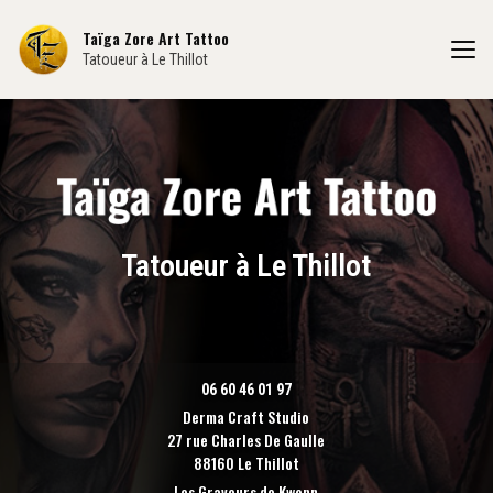
Aller
au
Taïga Zore Art Tattoo
contenu
Tatoueur à Le Thillot
principal
Tatoueur à Le Thillot
06 60 46 01 97
Derma Craft Studio
27 rue Charles De Gaulle
88160 Le Thillot
Les Graveurs de Kwenn