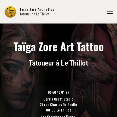
Aller
au
Taïga Zore Art Tattoo
contenu
Tatoueur à Le Thillot
principal
Tatoueur à Le Thillot
06 60 46 01 97
Derma Craft Studio
27 rue Charles De Gaulle
88160 Le Thillot
Les Graveurs de Kwenn