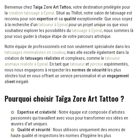
Bienvenue chez
Taïga Zore Art Tattoo
, votre destination privilégiée pour
la
creation tatouage à Epinal
. Situé au Thillot, notre salon de tatouage est
reconnu pour son
expertise
et sa
qualité
exceptionnelle. Que vous soyez
à la recherche d'un
tatoueur à Epinal
pour un projet unique ou que vous
souhaitiez explorer les possibilités du
tatouage à Epinal
, nous sommes là
pour vous guider à chaque étape de votre parcours artistique.
Notre équipe de professionnels est non seulement spécialisée dans les
tatouages minimalistes en couleur
, mais elle excelle également dans la
création de
tatouages réalistes
et complexes, comme le
tatoueur
animaux realiste à Epinal
. En tant que
tatoueur
et
perceur
expérimentés,
nous nous engageons à respecter les
normes de sécurité
les plus
strictes tout en vous offrant un service personnalisé et un
engagement
client
inégalé.
Pourquoi choisir Taïga Zore Art Tattoo ?
Expertise et créativité :
Notre équipe est composée d'artistes
passionnés qui travaillent avec vous pour transformer vos idées en
œuvres d'art uniques.
Qualité et sécurité :
Nous utilisons uniquement des encres de
haute qualité et respectons les normes d'hygiène les plus