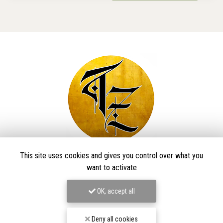
This site uses cookies and gives you control over what you
Taïga Zore Art Tattoo
want to activate
Tatoueur à Le Thillot
OK, accept all
Derma Craft Studio
27 rue Charles De Gaulle,
88160 Le Thillot
Deny all cookies