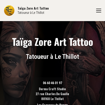
Aller
au
Taïga Zore Art Tattoo
contenu
Tatoueur à Le Thillot
principal
Tatoueur à Le Thillot
06 60 46 01 97
Derma Craft Studio
27 rue Charles De Gaulle
88160 Le Thillot
Les Graveurs de Kwenn