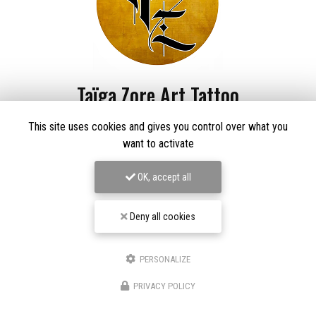
Taïga Zore Art Tattoo
Tatoueur à Le Thillot
This site uses cookies and gives you control over what you
want to activate
Derma Craft Studio
27 rue Charles De Gaulle,
88160 Le Thillot
OK, accept all
Les Graveurs de Kwenn
7-1 Rue de la Source,
68790 Morschwiller-le-Bas
Deny all cookies
06 60 46 01 97
Suivez-nous sur les réseaux sociaux
PERSONALIZE
PRIVACY POLICY