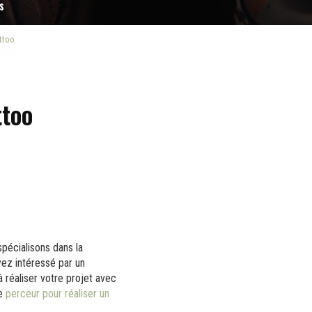
s
attoo
ttoo
spécialisons dans la
yez intéressé par un
 réaliser votre projet avec
re
perceur pour réaliser un