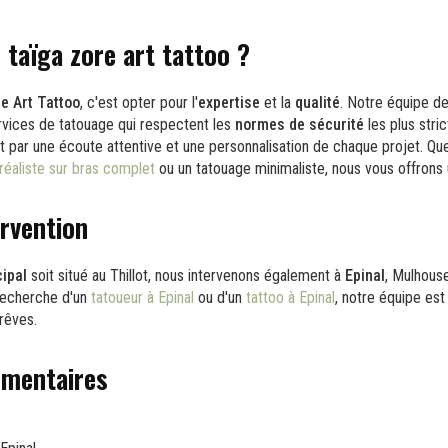
 taïga zore art tattoo ?
e Art Tattoo
, c'est opter pour l'
expertise
et la
qualité
. Notre équipe d
ervices de tatouage qui respectent les
normes de sécurité
les plus str
it par une écoute attentive et une personnalisation de chaque projet. Q
réaliste sur bras complet
ou un tatouage minimaliste, nous vous offrons 
ervention
cipal
soit situé au Thillot, nous intervenons également à
Epinal
, Mulhouse
 recherche d'un
tatoueur à Epinal
ou d'un
tattoo à Epinal
, notre équipe est 
 rêves.
émentaires