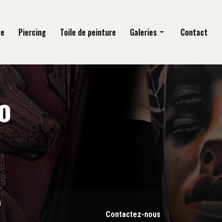
ge
Piercing
Toile de peinture
Galeries
Contact
Tatouage
Piercing
Toile de peinture
n
Contactez-nous