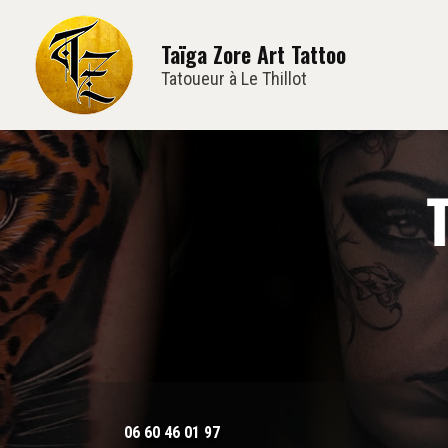
Navi
Aller
au
Taïga Zore Art Tattoo
contenu
principal
Tatoueur à Le Thillot
06 60 46 01 97