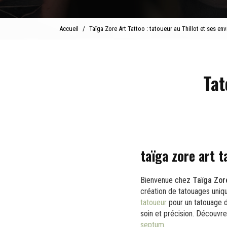
Accueil
Taïga Zore Art Tattoo : tatoueur au Thillot et ses env
Tat
taïga zore art t
Bienvenue chez
Taïga Zor
création de tatouages uniqu
tatoueur
pour un tatouage d'
soin et précision. Découv
septum
.