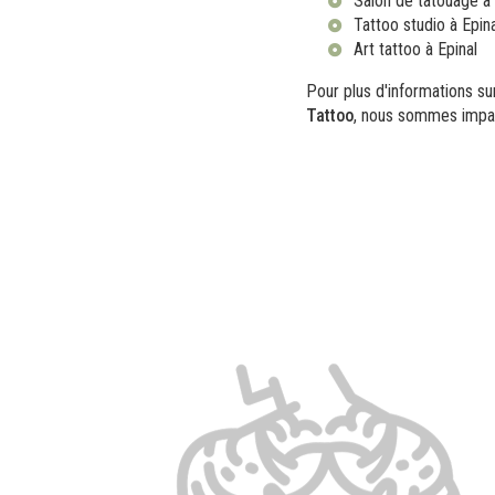
Salon de tatouage à 
Tattoo studio à Epina
Art tattoo à Epinal
Pour plus d'informations s
Tattoo
, nous sommes impat