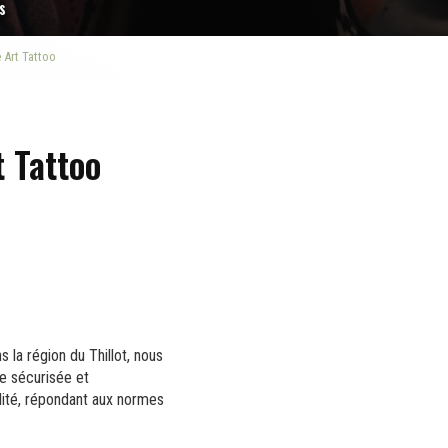
s
e Art Tattoo
t Tattoo
s la région du Thillot, nous
e sécurisée et
lité, répondant aux normes