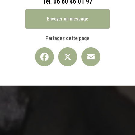
Tél.
06 60 46 01 97
Envoyer un message
Partagez cette page
Facebook
X
Email