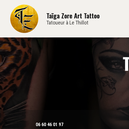
Navi
Aller
au
Taïga Zore Art Tattoo
contenu
principal
Tatoueur à Le Thillot
06 60 46 01 97