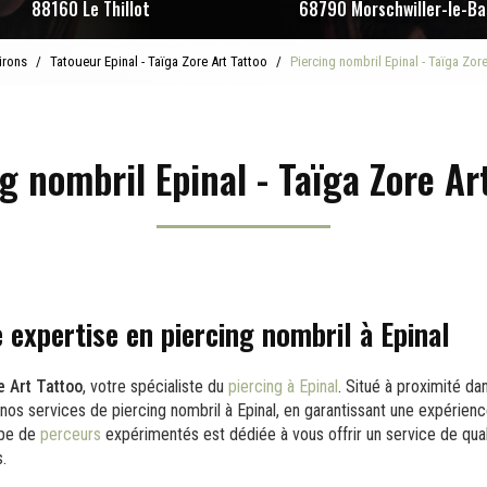
88160 Le Thillot
68790 Morschwiller-le-Ba
irons
Tatoueur Epinal - Taïga Zore Art Tattoo
Piercing nombril Epinal - Taïga Zor
g nombril Epinal - Taïga Zore Ar
 expertise en piercing nombril à Epinal
e Art Tattoo
, votre spécialiste du
piercing à Epinal
. Situé à proximité dan
os services de piercing nombril à Epinal, en garantissant une expérienc
ipe de
perceurs
expérimentés est dédiée à vous offrir un service de qua
s.