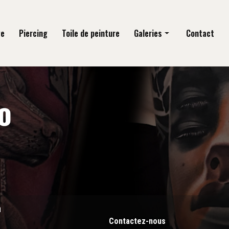
ge
Piercing
Toile de peinture
Galeries
Contact
Tatouage
Piercing
Toile de peinture
n
Contactez-nous