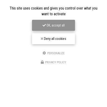
27 rue Charles De Gaulle,
88160 Le Thillot
This site uses cookies and gives you control over what you
Les Graveurs de Kwenn
want to activate
7-1 Rue de la Source,
68790 Morschwiller-le-Bas
06 60 46 01 97
OK, accept all
Suivez-nous sur les réseaux sociaux
Deny all cookies
PERSONALIZE
PRIVACY POLICY
Envoyez un message
Décrivez votre projet en détail
Nom Prénom
Société