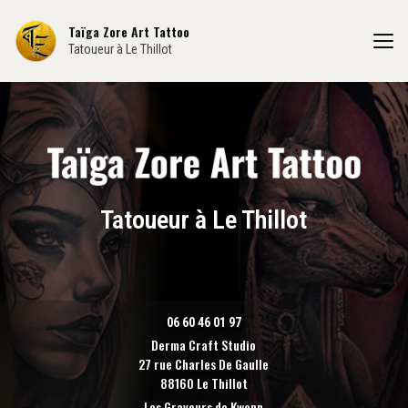
Aller
au
Taïga Zore Art Tattoo
contenu
Tatoueur à Le Thillot
principal
Tatoueur à Le Thillot
06 60 46 01 97
Derma Craft Studio
27 rue Charles De Gaulle
88160 Le Thillot
Les Graveurs de Kwenn