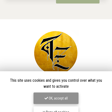
This site uses cookies and gives you control over what you
Taïga Zore Art Tattoo
want to activate
Tatoueur à Le Thillot
OK, accept all
Derma Craft Studio
27 rue Charles De Gaulle,
88160 Le Thillot