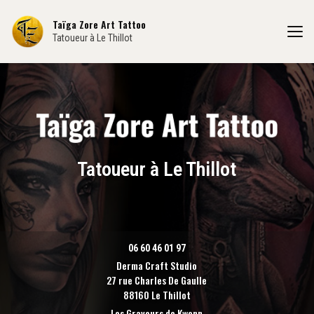
Aller
au
Taïga Zore Art Tattoo
contenu
Tatoueur à Le Thillot
principal
Tatoueur à Le Thillot
06 60 46 01 97
Derma Craft Studio
27 rue Charles De Gaulle
88160 Le Thillot
Les Graveurs de Kwenn