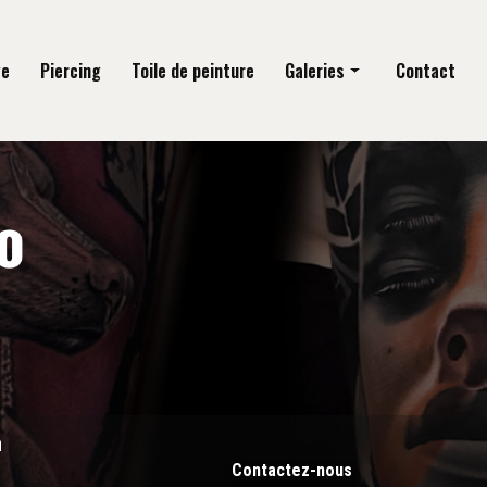
ge
Piercing
Toile de peinture
Galeries
Contact
Tatouage
Piercing
Toile de peinture
n
Contactez-nous