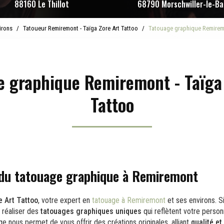
88160 Le Thillot
68790 Morschwiller-le-Ba
irons
Tatoueur Remiremont - Taïga Zore Art Tattoo
Tatouage graphique Remiremo
e graphique Remiremont - Taïga 
Tattoo
 du tatouage graphique à Remiremont
e Art Tattoo
, votre expert en
tatouage à Remiremont
et ses environs. Si
r réaliser des
tatouages graphiques uniques
qui reflètent votre person
ge nous permet de vous offrir des créations originales, alliant
qualité et