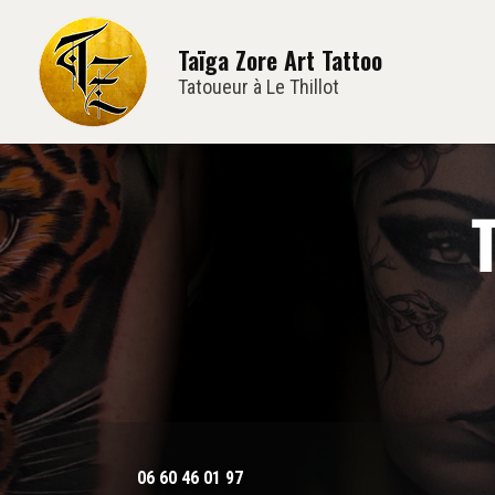
Navi
Aller
au
Taïga Zore Art Tattoo
contenu
principal
Tatoueur à Le Thillot
06 60 46 01 97