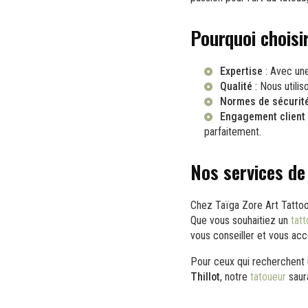
Pourquoi choisi
Expertise
: Avec une
Qualité
: Nous utilis
Normes de sécurit
Engagement client
parfaitement.
Nos services d
Chez Taïga Zore Art Tattoo
Que vous souhaitiez un
tat
vous conseiller et vous ac
Pour ceux qui recherchent
Thillot
, notre
tatoueur
saura