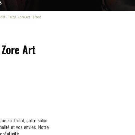
s
nt - Taïga Zore Art Tattoo
Zore Art
tué au Thillot, notre salon
nalité et vos envies. Notre
 créativité
.