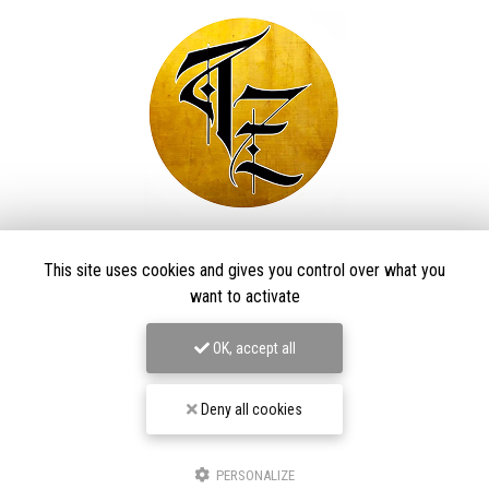
Taïga Zore Art Tattoo
This site uses cookies and gives you control over what you
Tatoueur à Le Thillot
want to activate
Derma Craft Studio
OK, accept all
27 rue Charles De Gaulle,
88160 Le Thillot
Les Graveurs de Kwenn
Deny all cookies
7-1 Rue de la Source,
68790 Morschwiller-le-Bas
06 60 46 01 97
PERSONALIZE
Suivez-nous sur les réseaux sociaux