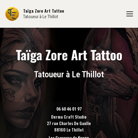
Aller
au
Taïga Zore Art Tattoo
contenu
Tatoueur à Le Thillot
principal
Tatoueur à Le Thillot
06 60 46 01 97
Derma Craft Studio
27 rue Charles De Gaulle
88160 Le Thillot
Les Graveurs de Kwenn