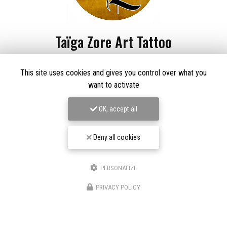
Taïga Zore Art Tattoo
Tatoueur à Le Thillot
This site uses cookies and gives you control over what you
Derma Craft Studio
want to activate
27 rue Charles De Gaulle,
88160 Le Thillot
Les Graveurs de Kwenn
OK, accept all
7-1 Rue de la Source,
68790 Morschwiller-le-Bas
06 60 46 01 97
Deny all cookies
Suivez-nous sur les réseaux sociaux
PERSONALIZE
PRIVACY POLICY