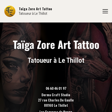
Aller
au
Taïga Zore Art Tattoo
contenu
Tatoueur à Le Thillot
principal
Tatoueur à Le Thillot
06 60 46 01 97
Derma Craft Studio
27 rue Charles De Gaulle
88160 Le Thillot
Les Graveurs de Kwenn