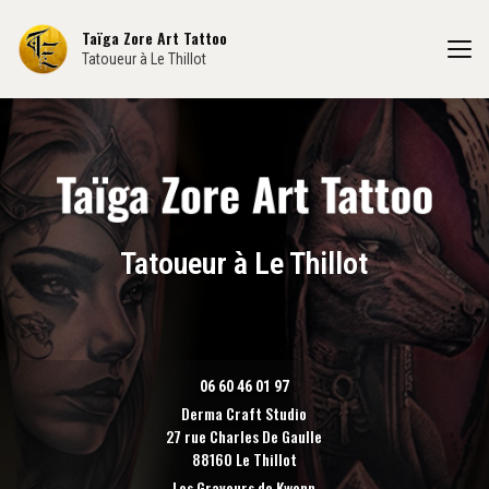
Aller
au
Taïga Zore Art Tattoo
contenu
Tatoueur à Le Thillot
principal
Tatoueur à Le Thillot
06 60 46 01 97
Derma Craft Studio
27 rue Charles De Gaulle
88160 Le Thillot
Les Graveurs de Kwenn