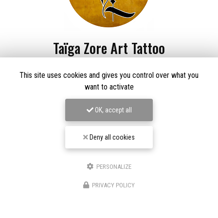
Taïga Zore Art Tattoo
Tatoueur à Le Thillot
This site uses cookies and gives you control over what you
Derma Craft Studio
want to activate
27 rue Charles De Gaulle,
88160 Le Thillot
Les Graveurs de Kwenn
OK, accept all
7-1 Rue de la Source,
68790 Morschwiller-le-Bas
06 60 46 01 97
Deny all cookies
Suivez-nous sur les réseaux sociaux
PERSONALIZE
PRIVACY POLICY