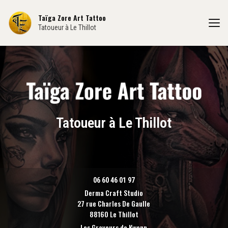
Aller
au
Taïga Zore Art Tattoo
contenu
Tatoueur à Le Thillot
principal
Tatoueur à Le Thillot
06 60 46 01 97
Derma Craft Studio
27 rue Charles De Gaulle
88160 Le Thillot
Les Graveurs de Kwenn