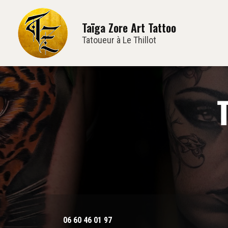
Navi
Aller
au
Taïga Zore Art Tattoo
contenu
principal
Tatoueur à Le Thillot
06 60 46 01 97