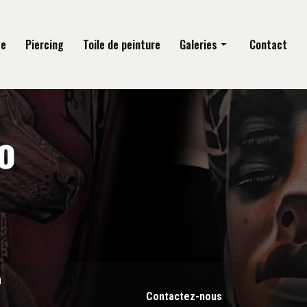
ge
Piercing
Toile de peinture
Galeries
Contact
Tatouage
Piercing
Toile de peinture
n
Contactez-nous