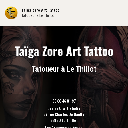
Aller
au
Taïga Zore Art Tattoo
contenu
Tatoueur à Le Thillot
principal
Tatoueur à Le Thillot
06 60 46 01 97
Derma Craft Studio
27 rue Charles De Gaulle
88160 Le Thillot
Les Graveurs de Kwenn