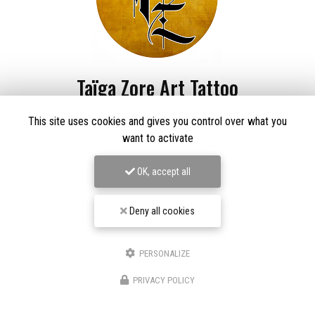
Taïga Zore Art Tattoo
Tatoueur à Le Thillot
This site uses cookies and gives you control over what you
want to activate
Derma Craft Studio
27 rue Charles De Gaulle,
88160 Le Thillot
OK, accept all
Les Graveurs de Kwenn
7-1 Rue de la Source,
68790 Morschwiller-le-Bas
Deny all cookies
06 60 46 01 97
Suivez-nous sur les réseaux sociaux
PERSONALIZE
PRIVACY POLICY