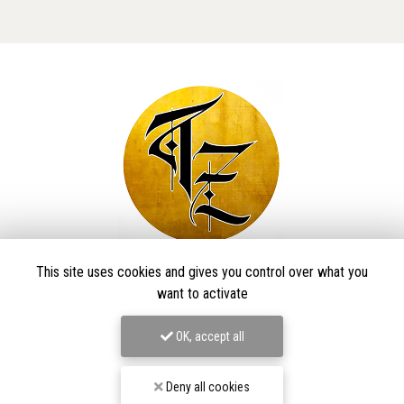
Taïga Zore Art Tattoo
This site uses cookies and gives you control over what you
want to activate
Tatoueur à Le Thillot
OK, accept all
Derma Craft Studio
27 rue Charles De Gaulle,
88160 Le Thillot
Deny all cookies
Les Graveurs de Kwenn