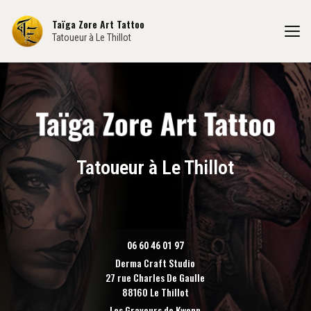
Aller
au
Taïga Zore Art Tattoo
contenu
Tatoueur à Le Thillot
principal
Tatoueur à Le Thillot
06 60 46 01 97
Derma Craft Studio
27 rue Charles De Gaulle
88160 Le Thillot
Les Graveurs de Kwenn