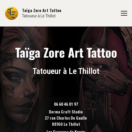
Aller
au
Taïga Zore Art Tattoo
contenu
Tatoueur à Le Thillot
principal
Tatoueur à Le Thillot
06 60 46 01 97
Derma Craft Studio
27 rue Charles De Gaulle
88160 Le Thillot
Les Graveurs de Kwenn