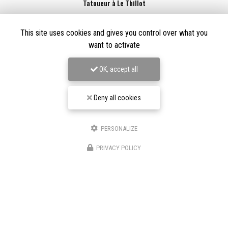
Tatoueur à Le Thillot
Derma Craft Studio
27 rue Charles De Gaulle,
88160 Le Thillot
This site uses cookies and gives you control over what you
want to activate
Les Graveurs de Kwenn
7-1 Rue de la Source,
68790 Morschwiller-le-Bas
OK, accept all
06 60 46 01 97
Suivez-nous sur les réseaux sociaux
Deny all cookies
PERSONALIZE
PRIVACY POLICY
Envoyez un message
Décrivez votre projet en détail
Nom Prénom