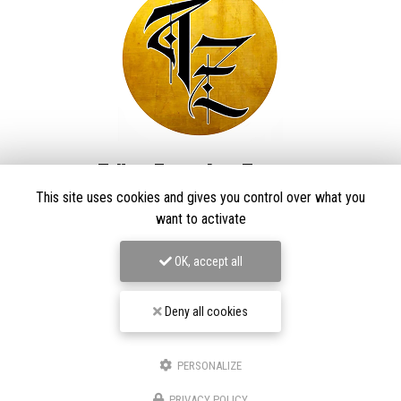
Taïga Zore Art Tattoo
This site uses cookies and gives you control over what you
Tatoueur à Le Thillot
want to activate
Derma Craft Studio
27 rue Charles De Gaulle,
88160 Le Thillot
OK, accept all
Les Graveurs de Kwenn
7-1 Rue de la Source,
68790 Morschwiller-le-Bas
Deny all cookies
06 60 46 01 97
Suivez-nous sur les réseaux sociaux
PERSONALIZE
PRIVACY POLICY