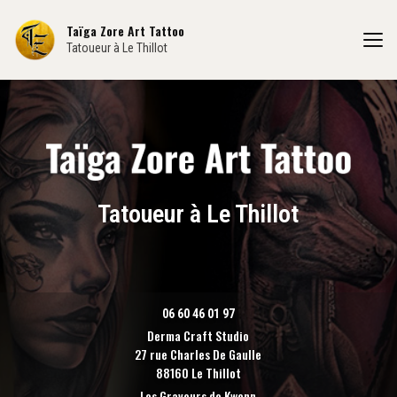
Aller
au
Taïga Zore Art Tattoo
contenu
Tatoueur à Le Thillot
principal
Tatoueur à Le Thillot
06 60 46 01 97
Derma Craft Studio
27 rue Charles De Gaulle
88160 Le Thillot
Les Graveurs de Kwenn