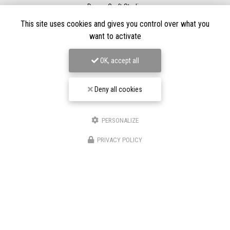
Derma Craft Studio
27 rue Charles De Gaulle,
88160 Le Thillot
This site uses cookies and gives you control over what you
Les Graveurs de Kwenn
want to activate
7-1 Rue de la Source,
68790 Morschwiller-le-Bas
06 60 46 01 97
OK, accept all
Suivez-nous sur les réseaux sociaux
Deny all cookies
PERSONALIZE
PRIVACY POLICY
Envoyez un message
Décrivez votre projet en détail
Nom Prénom