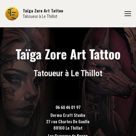
Aller
au
Taïga Zore Art Tattoo
contenu
Tatoueur à Le Thillot
principal
Tatoueur à Le Thillot
06 60 46 01 97
Derma Craft Studio
27 rue Charles De Gaulle
88160 Le Thillot
Les Graveurs de Kwenn