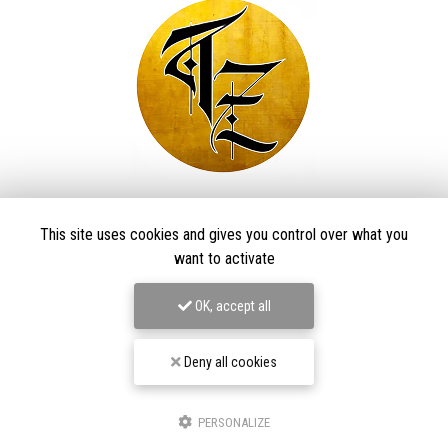
Taïga Zore Art Tattoo
This site uses cookies and gives you control over what you
Tatoueur à Le Thillot
want to activate
Derma Craft Studio
27 rue Charles De Gaulle,
88160 Le Thillot
OK, accept all
Les Graveurs de Kwenn
7-1 Rue de la Source,
68790 Morschwiller-le-Bas
Deny all cookies
06 60 46 01 97
Suivez-nous sur les réseaux sociaux
PERSONALIZE