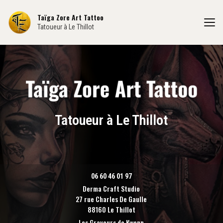
Aller
au
Taïga Zore Art Tattoo
contenu
Tatoueur à Le Thillot
principal
Tatoueur à Le Thillot
06 60 46 01 97
Derma Craft Studio
27 rue Charles De Gaulle
88160 Le Thillot
Les Graveurs de Kwenn